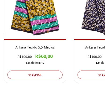
Ankara Tecido 5,5 Metros
Ankara Tecid
R$60,00
R$100,00
R$100,00
12
x de
R$6,17
12
x d
ESPIAR
E