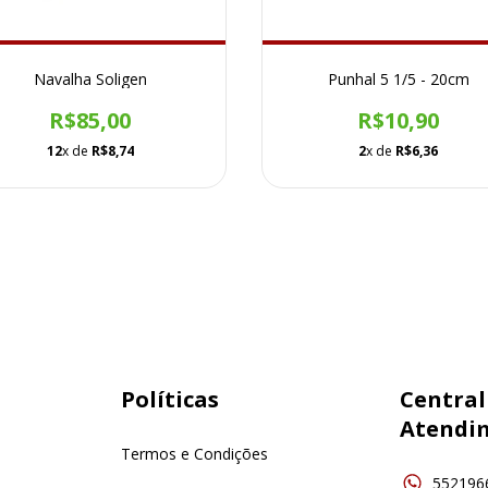
Navalha Soligen
Punhal 5 1/5 - 20cm
R$85,00
R$10,90
12
x de
R$8,74
2
x de
R$6,36
Políticas
Central
Atendi
Termos e Condições
552196