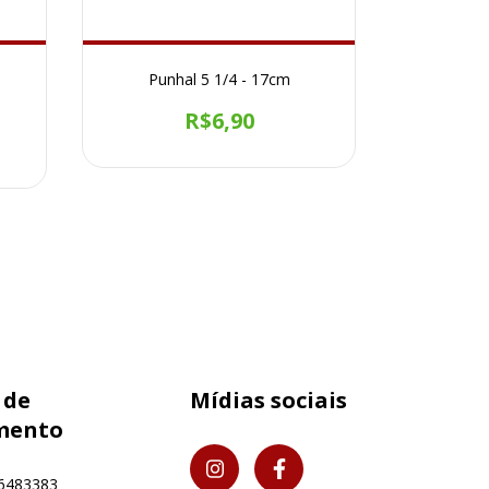
Punhal 5 1/4 - 17cm
Punh
R$6,90
 de
Mídias sociais
mento
6483383