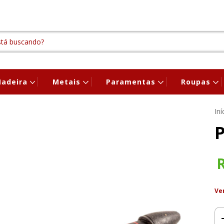
adeira
Metais
Paramentas
Roupas
Iní
P
Ve