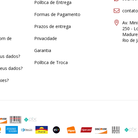
Política de Entrega
contat
Formas de Pagamento
Av. Min
Prazos de entrega
250 - Lo
Madurei
pom de
Privacidade
Rio de J
Garantia
us dados?
Política de Troca
eus dados?
ies?