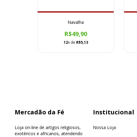
 13cm
Navalha
R$49,90
12
x de
R$5,13
Mercadão da Fé
Institucional
Loja on-line de artigos religiosos,
Nossa Loja
exotéricos e africanos, atendendo