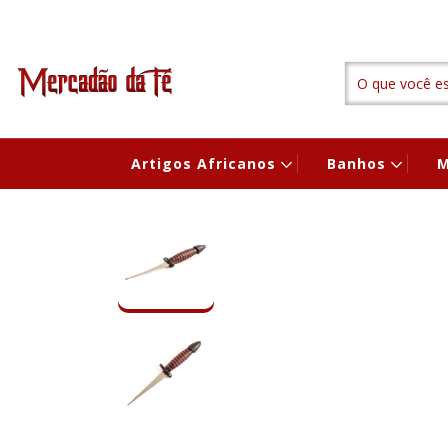
Artigos Africanos
Banhos
M