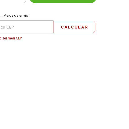
regas para o CEP:
ALTERAR CEP
Meios de envio
CALCULAR
 sei meu CEP