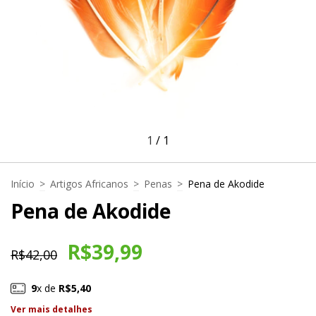
1
/
1
Início
>
Artigos Africanos
>
Penas
>
Pena de Akodide
Pena de Akodide
R$39,99
R$42,00
9
x de
R$5,40
Ver mais detalhes