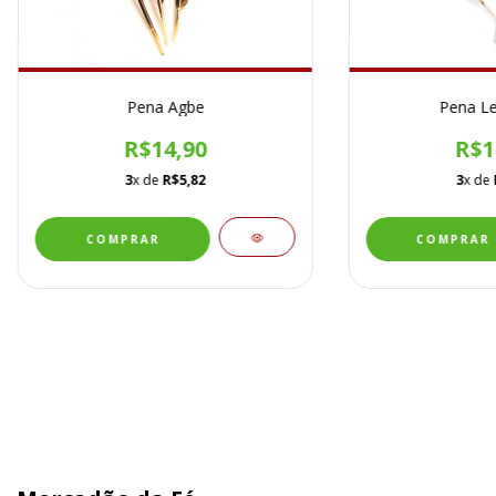
Pena Agbe
Pena Le
R$14,90
R$1
3
x de
R$5,82
3
x de