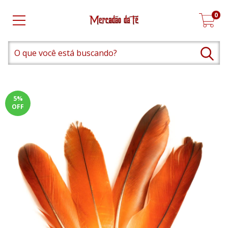
0
5
%
OFF