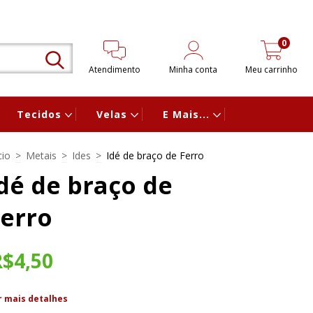
0
Atendimento
Minha conta
Meu carrinho
Tecidos
Velas
E Mais...
cio
>
Metais
>
Ides
>
Idé de braço de Ferro
dé de braço de
erro
R$4,50
r mais detalhes