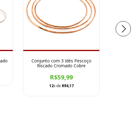
eado
Conjunto com 3 Idés Pescoço
Conjunto
Riscado Cromado Cobre
Torcido
R$59,99
12
x de
R$6,17