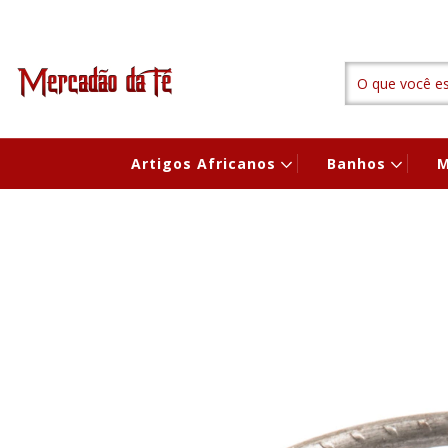
Artigos Africanos
Banhos
M