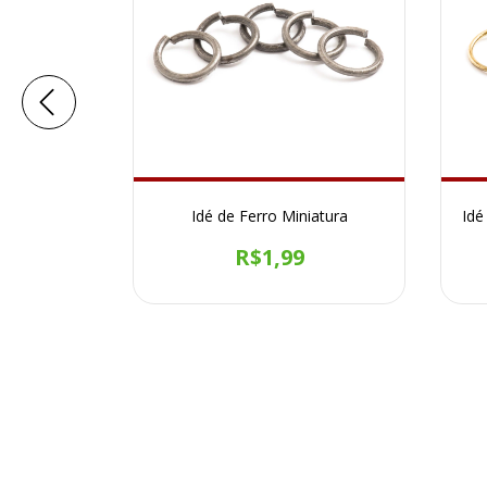
s Pescoço
Idé de Ferro Miniatura
Idé
Prateado
R$1,99
9
7