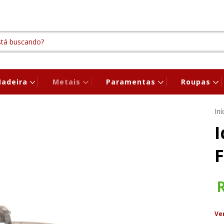
adeira
Metais
Paramentas
Roupas
Iní
I
F
Ve