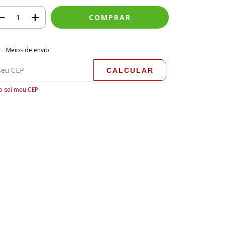
regas para o CEP:
ALTERAR CEP
Meios de envio
CALCULAR
 sei meu CEP