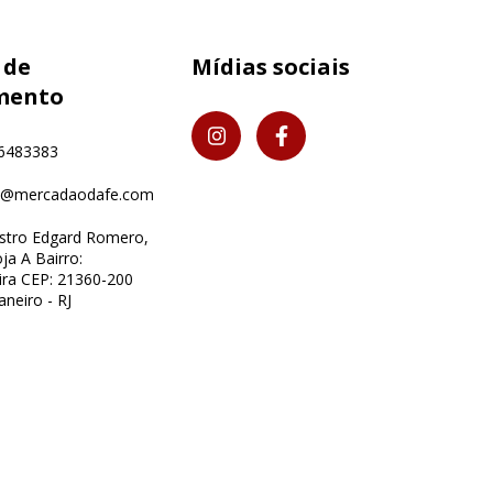
 de
Mídias sociais
mento
6483383
o@mercadaodafe.com
istro Edgard Romero,
ja A Bairro:
ra CEP: 21360-200
aneiro - RJ