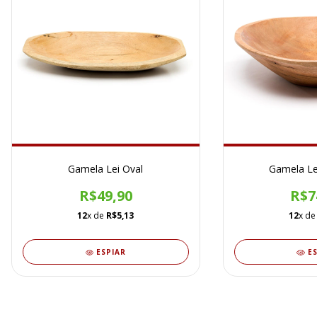
Gamela Lei Oval
Gamela Le
R$49,90
R$7
12
x de
R$5,13
12
x d
ESPIAR
E