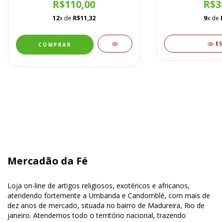
R$110,00
R$3
12
x de
R$11,32
9
x de
E
Mercadão da Fé
Loja on-line de artigos religiosos, exotéricos e africanos,
atendendo fortemente a Umbanda e Candomblé, com mais de
dez anos de mercado, situada no bairro de Madureira, Rio de
janeiro. Atendemos todo o território nacional, trazendo