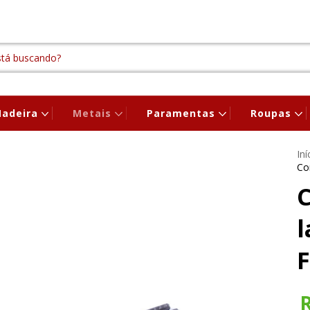
adeira
Metais
Paramentas
Roupas
Iní
Co
l
F