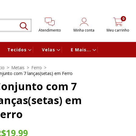
0
Atendimento
Minha conta
Meu carrinho
Tecidos
Velas
E Mais...
cio
>
Metais
>
Ferro
>
njunto com 7 lanças(setas) em Ferro
Conjunto com 7
anças(setas) em
erro
R$19,99