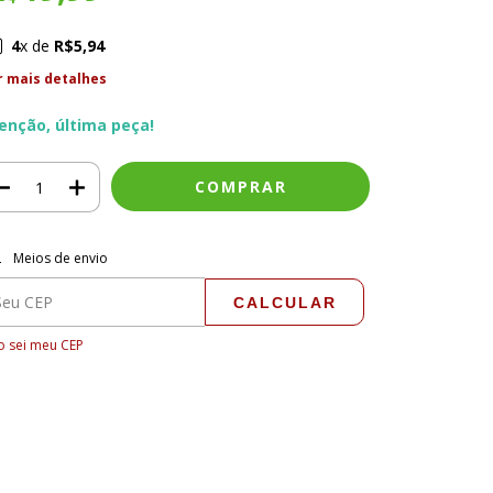
4
x de
R$5,94
r mais detalhes
enção, última peça!
regas para o CEP:
ALTERAR CEP
Meios de envio
CALCULAR
 sei meu CEP