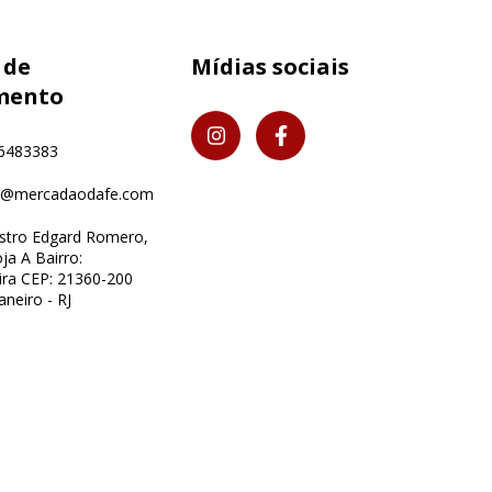
 de
Mídias sociais
mento
6483383
o@mercadaodafe.com
istro Edgard Romero,
ja A Bairro:
ra CEP: 21360-200
aneiro - RJ