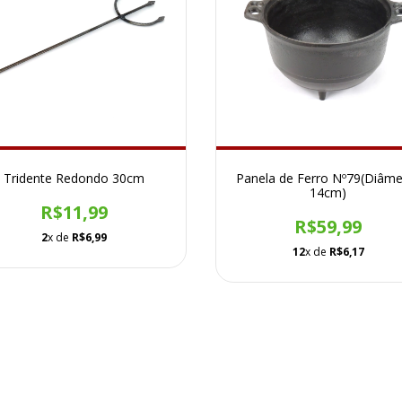
Tridente Redondo 30cm
Panela de Ferro Nº79(Diâme
14cm)
R$11,99
R$59,99
2
x de
R$6,99
12
x de
R$6,17