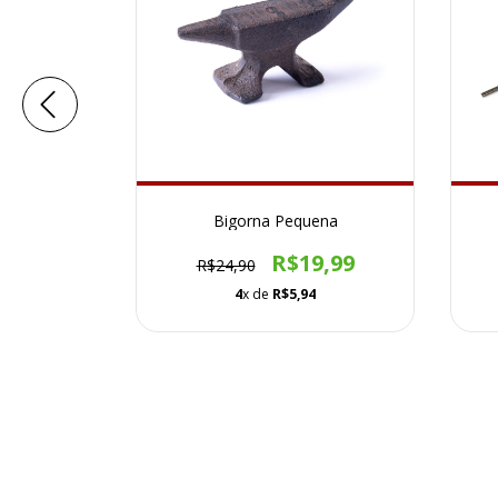
2(Diâmetro
Bigorna Pequena
R$19,99
R$24,90
0
4
x de
R$5,94
34