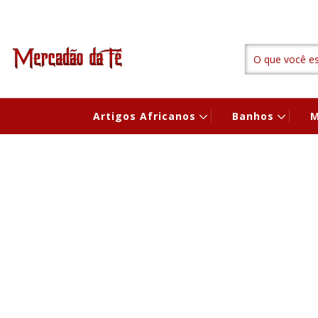
Artigos Africanos
Banhos
M