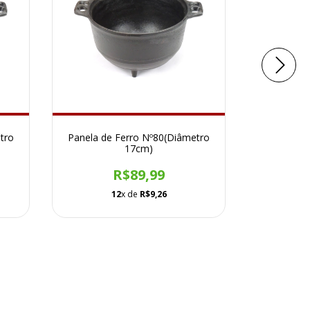
tro
Panela de Ferro Nº80(Diâmetro
Tride
17cm)
R$6
R$89,99
12
x de
R$9,26