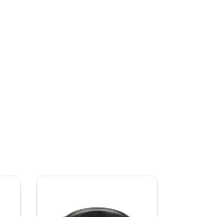
14
%
OFF