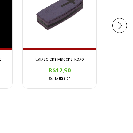
o
Caixão em Madeira Roxo
Colhe
R$12,90
3
x de
R$5,04