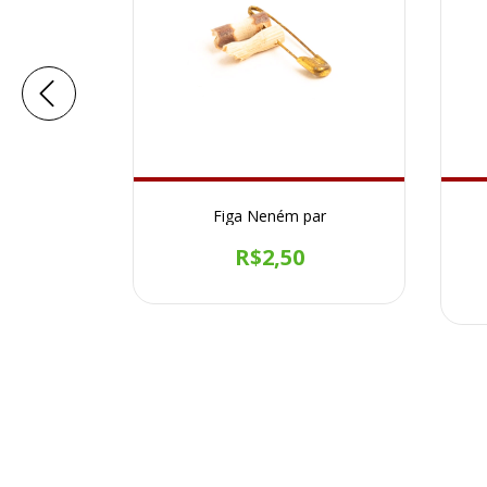
ira
Figa Neném par
R$2,50