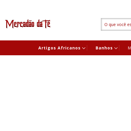
Artigos Africanos
Banhos
M