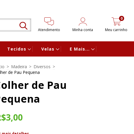
0
Atendimento
Minha conta
Meu carrinho
Tecidos
Velas
E Mais...
cio
>
Madeira
>
Diversos
>
lher de Pau Pequena
olher de Pau
Pequena
R$3,00
r mais detalhes