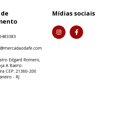
 de
Mídias sociais
mento
6483383
o@mercadaodafe.com
istro Edgard Romero,
ja A Bairro:
ra CEP: 21360-200
aneiro - RJ