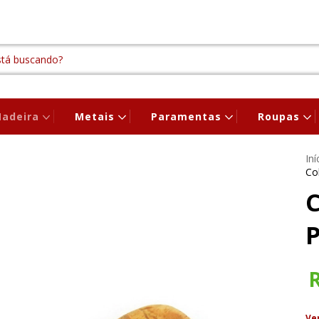
adeira
Metais
Paramentas
Roupas
Iní
Co
C
Ve