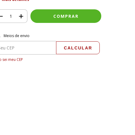
regas para o CEP:
ALTERAR CEP
Meios de envio
CALCULAR
 sei meu CEP