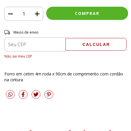
Entregas para o CEP:
ALTERAR CEP
Meios de envio
CALCULAR
Não sei meu CEP
Forro em cetim 4m roda x 90cm de comprimento com cordão
na cintura