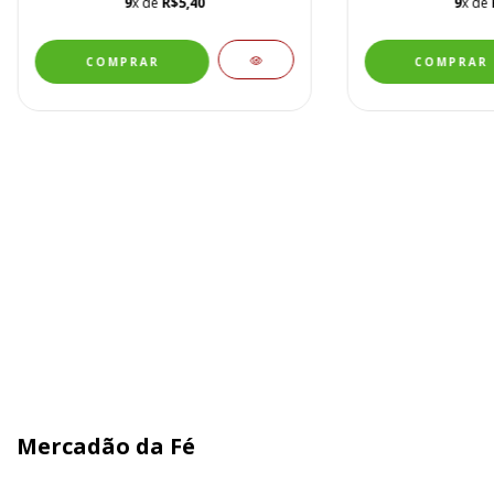
9
x de
R$5,40
9
x de
Mercadão da Fé