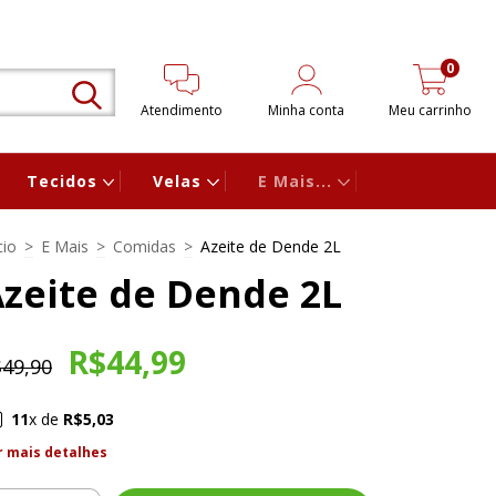
0
Atendimento
Minha conta
Meu carrinho
Tecidos
Velas
E Mais...
cio
>
E Mais
>
Comidas
>
Azeite de Dende 2L
zeite de Dende 2L
R$44,99
49,90
11
x de
R$5,03
r mais detalhes