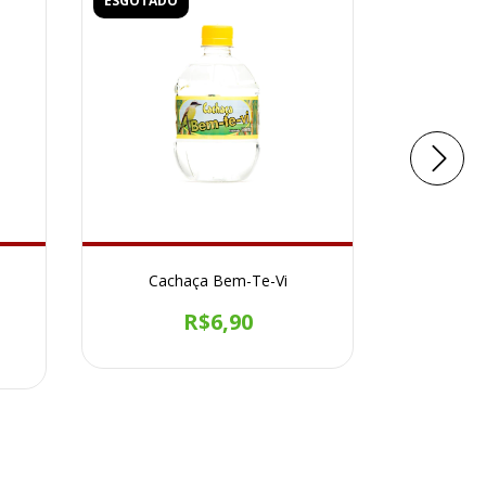
ESGOTADO
ESGOTADO
Cachaça Bem-Te-Vi
Me
R$6,90