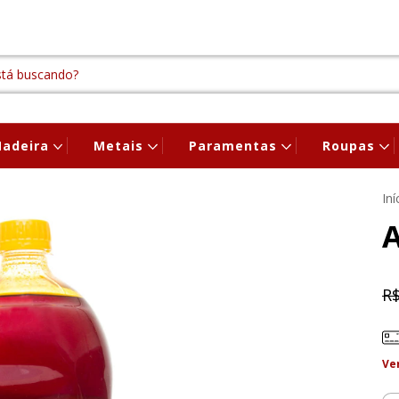
adeira
Metais
Paramentas
Roupas
Iní
A
R$
Ve