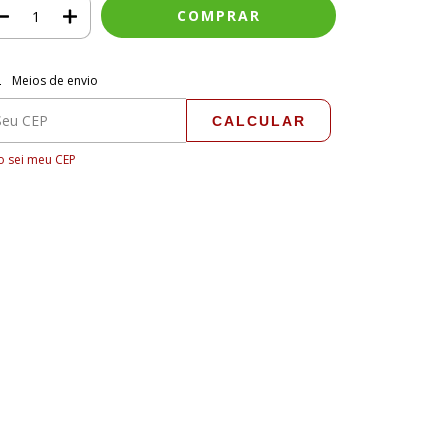
regas para o CEP:
ALTERAR CEP
Meios de envio
CALCULAR
 sei meu CEP