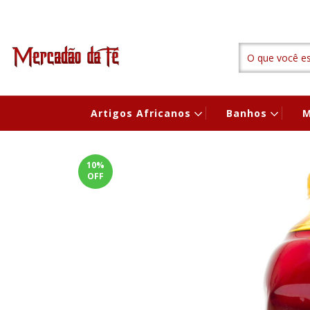
Artigos Africanos
Banhos
M
10
%
OFF