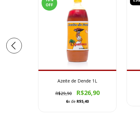
ES
OFF
e 1L
Azeite de Dende 1L
0
R$26,90
R$29,90
3
6
x de
R$5,40