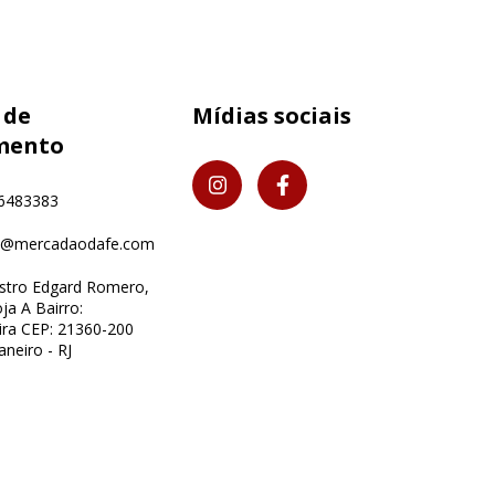
 de
Mídias sociais
mento
6483383
o@mercadaodafe.com
istro Edgard Romero,
ja A Bairro:
ra CEP: 21360-200
aneiro - RJ