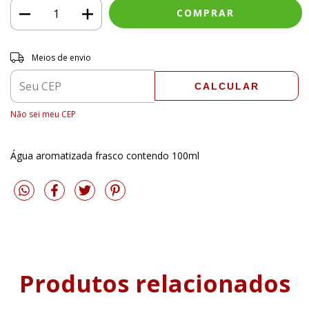
Entregas para o CEP:
ALTERAR CEP
Meios de envio
CALCULAR
Não sei meu CEP
Água aromatizada frasco contendo 100ml
Produtos relacionados