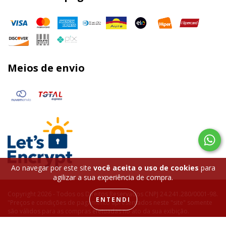
Meios de envio
Ao navegar por este site
você aceita o uso de cookies
para
agilizar a sua experiência de compra.
Copyright 2026 - Todos os Direitos Reservados CNPJ 24.241.280/0001-98.
ENTENDI
"Preços e condições de pagamento apresentados neste "site" somente
são válidos para as compras efetuadas no ato da sua exibição.
*Condições de pagamento à vista somente para depósitos,